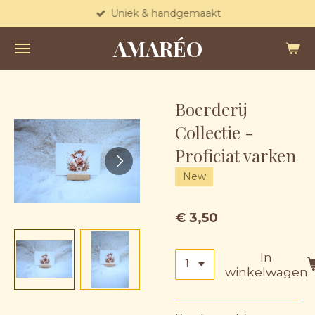
Uniek & handgemaakt
Ga
direct
AMARÉO
naar
de
hoofdinhoud
Boerderij
Collectie -
Proficiat varken
New
€ 3,50
In
winkelwagen