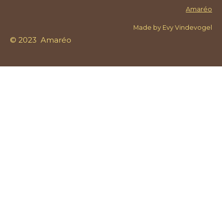
Amaréo
Made by Evy Vindevogel
© 2023 Amaréo