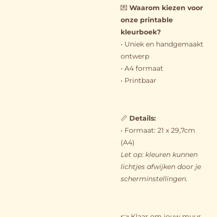
💌
Waarom kiezen voor
onze printable
kleurboek?
• Uniek en handgemaakt
ontwerp
• A4 formaat
• Printbaar
📏
Details:
• Formaat: 21 x 29,7cm
(A4)
Let op: kleuren kunnen
lichtjes afwijken door je
scherminstellingen.
👉 Klaar om jouw muur