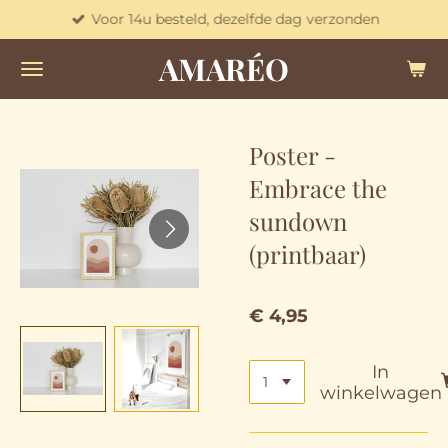
Voor 14u besteld, dezelfde dag verzonden
Ga
direct
AMARÉO
naar
de
hoofdinhoud
Poster -
Embrace the
sundown
(printbaar)
€ 4,95
In
winkelwagen