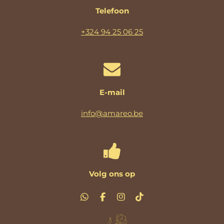
Telefoon
+324 94 25 06 25
E-mail
info@amareo.be
Volg ons op
W
F
I
T
h
a
n
i
a
c
s
k