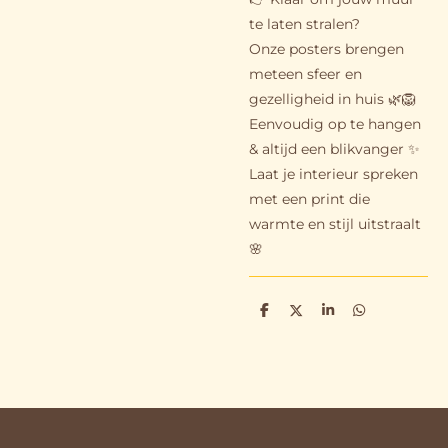
te laten stralen?
Onze posters brengen
meteen sfeer en
gezelligheid in huis 🌿🦁
Eenvoudig op te hangen
& altijd een blikvanger ✨
Laat je interieur spreken
met een print die
warmte en stijl uitstraalt
🌸
D
D
S
D
e
e
h
e
l
e
a
l
e
l
r
e
n
e
n