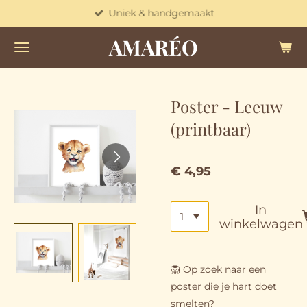
Uniek & handgemaakt
Ga
direct
AMARÉO
naar
de
hoofdinhoud
Poster - Leeuw
(printbaar)
€ 4,95
In
winkelwagen
🦁 Op zoek naar een
poster die je hart doet
smelten?