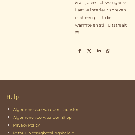
& altijd een blikvanger ✨
Laat je interieur spreken
met een print die
warmte en stijl uitstraalt
🌸
D
D
S
D
e
e
h
e
l
e
a
l
e
l
r
e
n
e
n
Help
Algemene voorwaarden Diensten
Algemene voorwaarden Shop
Privacy Policy
Retour- & terugbetalingsbeleid