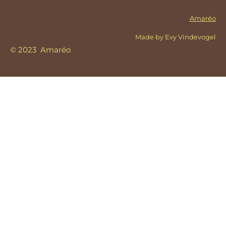
Amaréo
Made by Evy Vindevogel
© 2023 Amaréo