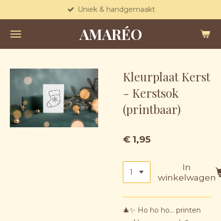
Uniek & handgemaakt
Ga
direct
AMARÉO
naar
de
hoofdinhoud
Kleurplaat Kerst
- Kerstsok
(printbaar)
€ 1,95
In
winkelwagen
🎄✨ Ho ho ho… printen