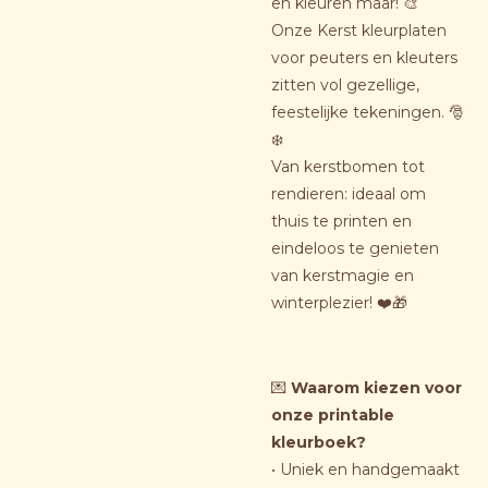
en kleuren maar! 🎨
Onze Kerst kleurplaten
voor peuters en kleuters
zitten vol gezellige,
feestelijke tekeningen. 🎅
❄️
Van kerstbomen tot
rendieren: ideaal om
thuis te printen en
eindeloos te genieten
van kerstmagie en
winterplezier! ❤️🎁
💌
Waarom kiezen voor
onze printable
kleurboek?
• Uniek en handgemaakt