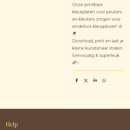
Onze printbare
kleurplaten voor peuters
en kleuters zorgen voor
eindeloos kleurplezier! 🎨
🐣
Download, print en laat je
kleine kunstenaar stralen.
Eenvoudig & superleuk.
🌈✨
D
D
S
D
e
e
h
e
l
e
a
l
e
l
r
e
n
e
n
Help