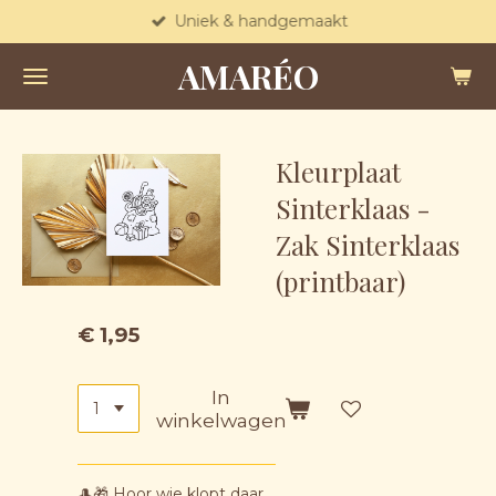
Uniek & handgemaakt
Ga
direct
AMARÉO
naar
de
hoofdinhoud
Kleurplaat
Sinterklaas -
Zak Sinterklaas
(printbaar)
€ 1,95
In
winkelwagen
🎩🎁 Hoor wie klopt daar…