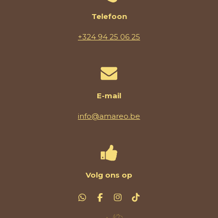
Telefoon
+324 94 25 06 25
E-mail
info@amareo.be
Volg ons op
W
F
I
T
h
a
n
i
a
c
s
k