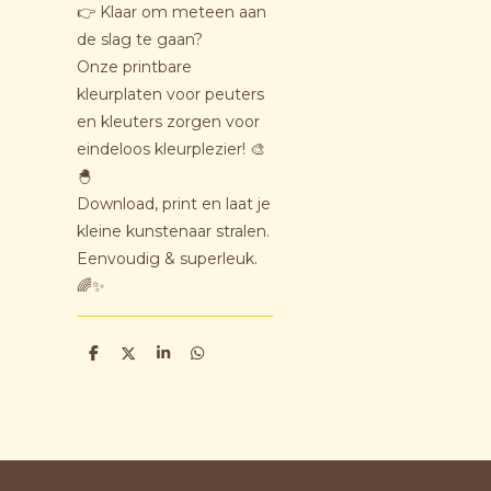
👉 Klaar om meteen aan
de slag te gaan?
Onze printbare
kleurplaten voor peuters
en kleuters zorgen voor
eindeloos kleurplezier! 🎨
🐣
Download, print en laat je
kleine kunstenaar stralen.
Eenvoudig & superleuk.
🌈✨
D
D
S
D
e
e
h
e
l
e
a
l
e
l
r
e
n
e
n