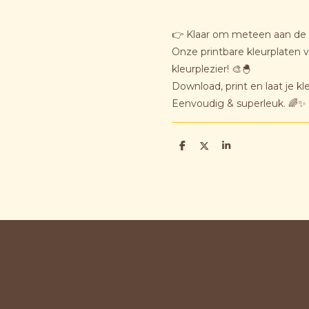
👉 Klaar om meteen aan de 
Onze printbare kleurplaten 
kleurplezier! 🎨🐣
Download, print en laat je kl
Eenvoudig & superleuk. 🌈✨
D
D
S
e
e
h
l
e
a
e
l
r
n
e