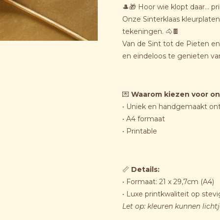
🎩🎁 Hoor wie klopt daar… pr
Onze Sinterklaas kleurplaten 
tekeningen. 🐴🍫
Van de Sint tot de Pieten en
en eindeloos te genieten van
💌
Waarom kiezen voor on
• Uniek en handgemaakt on
• A4 formaat
• Printable
📏
Details:
• Formaat: 21 x 29,7cm (A4)
• Luxe printkwaliteit op stev
Let op: kleuren kunnen licht