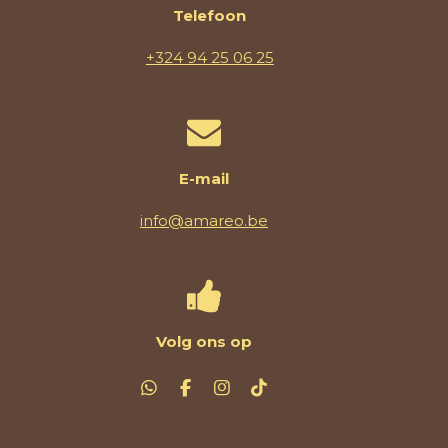
Telefoon
+324 94 25 06 25
E-mail
info@amareo.be
Volg ons op
W
F
I
T
h
a
n
i
a
c
s
k
t
e
t
T