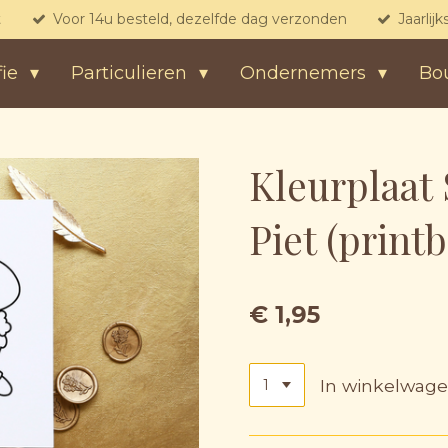
t
Voor 14u besteld, dezelfde dag verzonden
Jaarlij
fie
Particulieren
Ondernemers
Bo
Kleurplaat 
Piet (printb
€ 1,95
In winkelwag