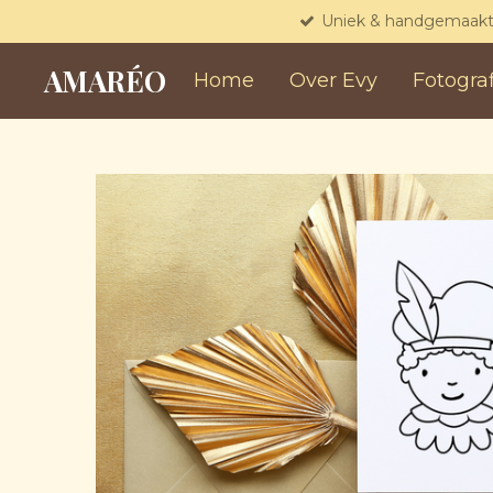
Uniek & handgemaak
Ga
direct
AMARÉO
Home
Over Evy
Fotogra
naar
de
hoofdinhoud