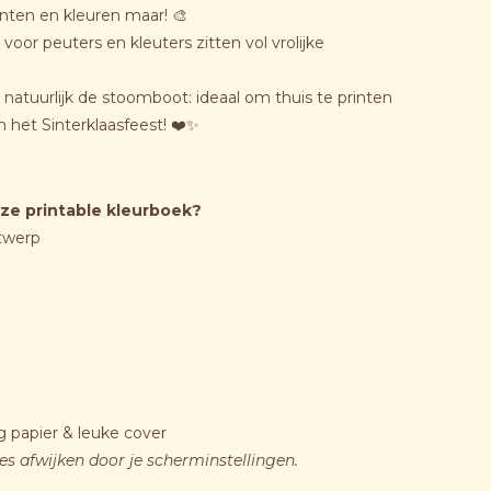
inten en kleuren maar! 🎨
voor peuters en kleuters zitten vol vrolijke
 natuurlijk de stoomboot: ideaal om thuis te printen
 het Sinterklaasfeest! ❤️✨
ze printable kleurboek?
twerp
ig papier & leuke cover
jes afwijken door je scherminstellingen.