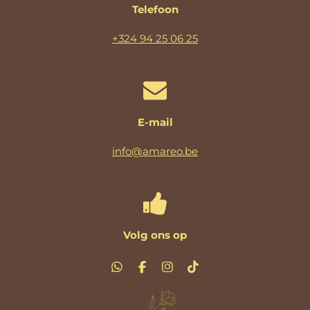
Telefoon
+324 94 25 06 25
E-mail
info@amareo.be
Volg ons op
W
F
I
T
h
a
n
i
a
c
s
k
t
e
t
T