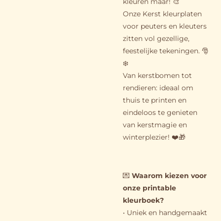
kleuren maar! 🎨
Onze Kerst kleurplaten
voor peuters en kleuters
zitten vol gezellige,
feestelijke tekeningen. 🎅
❄️
Van kerstbomen tot
rendieren: ideaal om
thuis te printen en
eindeloos te genieten
van kerstmagie en
winterplezier! ❤️🎁
💌
Waarom kiezen voor
onze printable
kleurboek?
• Uniek en handgemaakt