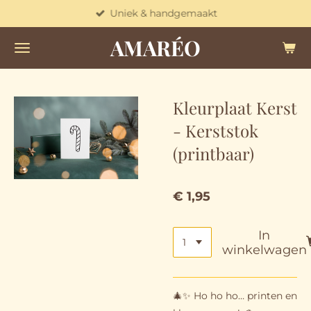
Uniek & handgemaakt
Ga
direct
AMARÉO
naar
de
hoofdinhoud
Kleurplaat Kerst
- Kerststok
(printbaar)
€ 1,95
In
winkelwagen
🎄✨ Ho ho ho… printen en