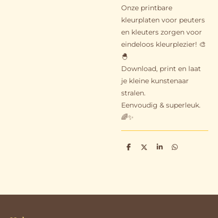
Onze printbare
kleurplaten voor peuters
en kleuters zorgen voor
eindeloos kleurplezier! 🎨
🐣
Download, print en laat
je kleine kunstenaar
stralen.
Eenvoudig & superleuk.
🌈✨
D
D
S
D
e
e
h
e
l
e
a
l
e
l
r
e
n
e
n