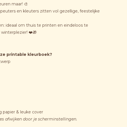
euren maar! 🎨
euters en kleuters zitten vol gezellige, feestelijke
: ideaal om thuis te printen en eindeloos te
winterplezier! ❤️🎁
ze printable kleurboek?
twerp
ig papier & leuke cover
jes afwijken door je scherminstellingen.