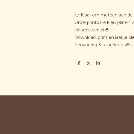
👉 Klaar om meteen aan de 
Onze printbare kleurplaten 
kleurplezier! 🎨🐣
Download, print en laat je kl
Eenvoudig & superleuk. 🌈✨
D
D
S
e
e
h
l
e
a
e
l
r
n
e