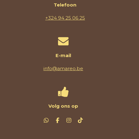
Telefoon
+324 94 25 06 25
E-mail
info@amareo.be
Volg ons op
W
F
I
T
h
a
n
i
a
c
s
k
t
e
t
T