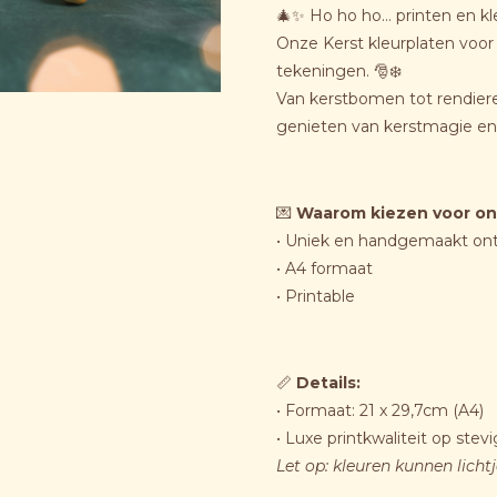
🎄✨ Ho ho ho… printen en kl
Onze Kerst kleurplaten voor p
tekeningen. 🎅❄️
Van kerstbomen tot rendieren
genieten van kerstmagie en 
💌
Waarom kiezen voor on
• Uniek en handgemaakt on
• A4 formaat
• Printable
📏
Details:
• Formaat: 21 x 29,7cm (A4)
• Luxe printkwaliteit op stev
Let op: kleuren kunnen licht