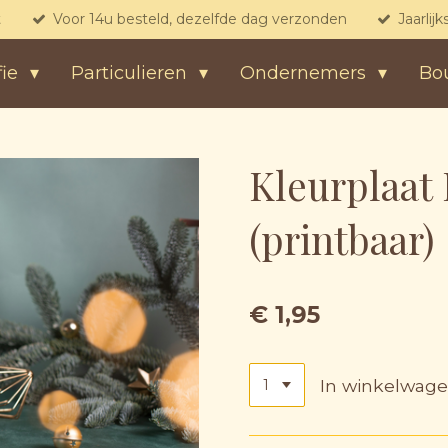
t
Voor 14u besteld, dezelfde dag verzonden
Jaarlij
fie
Particulieren
Ondernemers
Bo
Kleurplaat 
(printbaar)
€ 1,95
In winkelwag