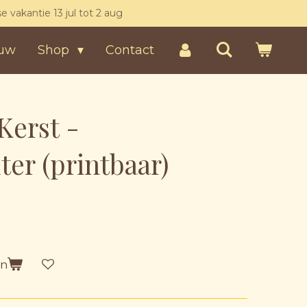
kse vakantie 13 jul tot 2 aug
uw
Shop
Contact
Kerst -
er (printbaar)
en