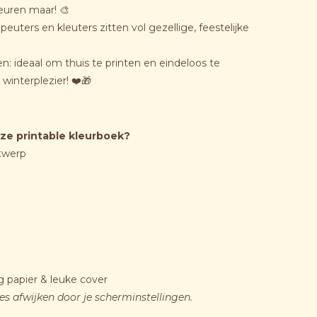
euren maar! 🎨
euters en kleuters zitten vol gezellige, feestelijke
: ideaal om thuis te printen en eindeloos te
winterplezier! ❤️🎁
ze printable kleurboek?
twerp
ig papier & leuke cover
jes afwijken door je scherminstellingen.