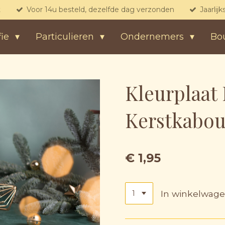
t
Voor 14u besteld, dezelfde dag verzonden
Jaarlij
fie
Particulieren
Ondernemers
Bo
Kleurplaat 
Kerstkabout
€ 1,95
In winkelwag