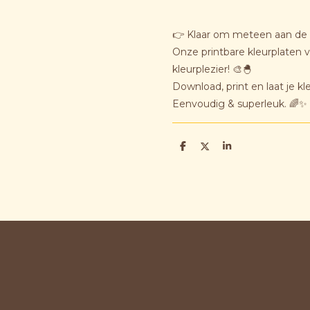
👉 Klaar om meteen aan de 
Onze printbare kleurplaten 
kleurplezier! 🎨🐣
Download, print en laat je kl
Eenvoudig & superleuk. 🌈✨
D
D
S
e
e
h
l
e
a
e
l
r
n
e