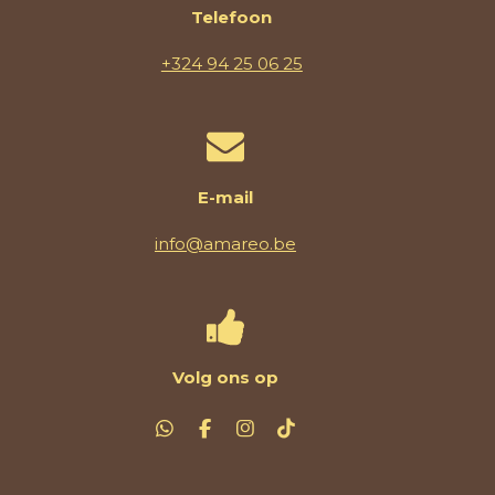
Telefoon
+324 94 25 06 25
E-mail
info@amareo.be
Volg ons op
W
F
I
T
h
a
n
i
a
c
s
k
t
e
t
T