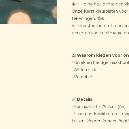
🎄✨ Ho ho ho… printen en kl
Onze Kerst kleurplaten voor p
tekeningen. 🎅❄️
Van kerstbomen tot rendieren
genieten van kerstmagie en 
💌
Waarom kiezen voor on
• Uniek en handgemaakt on
• A4 formaat
• Printable
📏
Details:
• Formaat: 21 x 29,7cm (A4)
• Luxe printkwaliteit op stev
Let op: kleuren kunnen licht