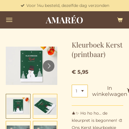
Voor 14u besteld, dezelfde dag verzonden
Ga
direct
AMARÉO
naar
de
hoofdinhoud
Kleurboek Kerst
(printbaar)
€ 5,95
In
winkelwagen
🎄✨ Ho ho ho… de
kleurpret is begonnen! 🎨
Ons Kerst kleurboekje