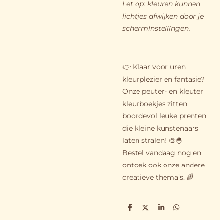
Let op: kleuren kunnen
lichtjes afwijken door je
scherminstellingen.
👉 Klaar voor uren
kleurplezier en fantasie?
Onze peuter- en kleuter
kleurboekjes zitten
boordevol leuke prenten
die kleine kunstenaars
laten stralen! 🎨🐣
Bestel vandaag nog en
ontdek ook onze andere
creatieve thema’s. 🌈
D
D
S
D
e
e
h
e