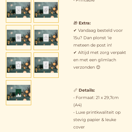
• Printable
🎁
Extra:
✔ Vandaag besteld voor
15u? Dan plonst 'ie
meteen de post in!
✔ Altijd met zorg verpakt
en met een glimlach
verzonden 😊
📏
Details:
• Formaat: 21 x 29,7cm
(A4)
• Luxe printkwaliteit op
stevig papier & leuke
cover