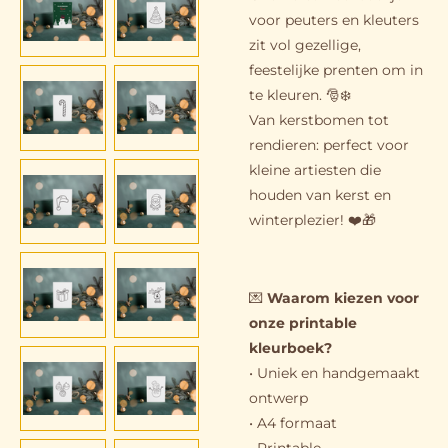
voor peuters en kleuters
zit vol gezellige,
feestelijke prenten om in
te kleuren. 🎅❄️
Van kerstbomen tot
rendieren: perfect voor
kleine artiesten die
houden van kerst en
winterplezier! ❤️🎁
💌
Waarom kiezen voor
onze printable
kleurboek?
• Uniek en handgemaakt
ontwerp
• A4 formaat