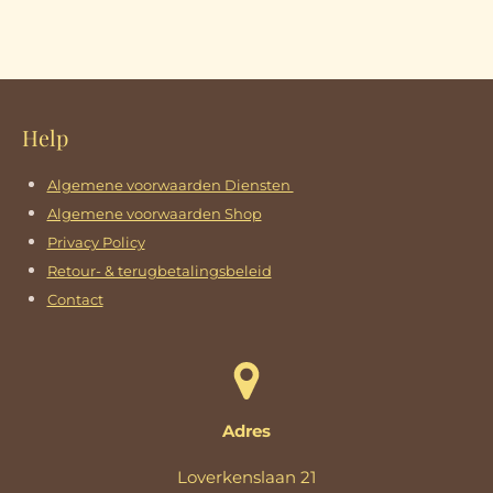
l
e
a
l
e
l
r
e
n
e
n
Help
Algemene voorwaarden Diensten
Algemene voorwaarden Shop
Privacy Policy
Retour- & terugbetalingsbeleid
Contact
Adres
Loverkenslaan 21