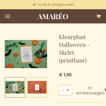
Uniek & handgemaakt
Ga
direct
AMARÉO
naar
de
hoofdinhoud
Kleurplaat
Halloween -
Skelet
(printbaar)
€ 1,95
In
winkelwagen