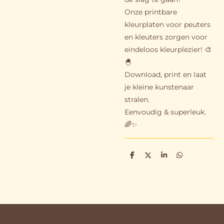
Onze printbare
kleurplaten voor peuters
en kleuters zorgen voor
eindeloos kleurplezier! 🎨
🐣
Download, print en laat
je kleine kunstenaar
stralen.
Eenvoudig & superleuk.
🌈✨
D
D
S
D
e
e
h
e
l
e
a
l
e
l
r
e
n
e
n