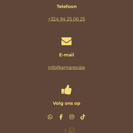
Telefoon
+324 94 25 06 25
E-mail
info@amareo.be
Volg ons op
W
F
I
T
h
a
n
i
a
c
s
k