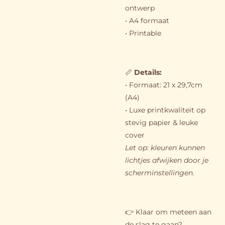
ontwerp
• A4 formaat
• Printable
📏
Details:
• Formaat: 21 x 29,7cm
(A4)
• Luxe printkwaliteit op
stevig papier & leuke
cover
Let op: kleuren kunnen
lichtjes afwijken door je
scherminstellingen.
👉 Klaar om meteen aan
de slag te gaan?