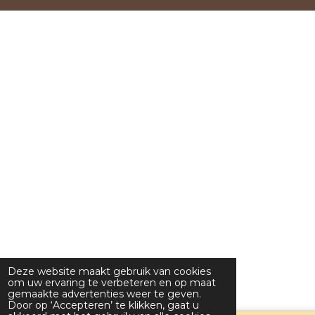
Deze website maakt gebruik van cookies
om uw ervaring te verbeteren en op maat
gemaakte advertenties weer te geven.
Door op ‘Accepteren’ te klikken, gaat u