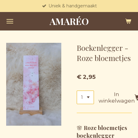
Uniek & handgemaakt
Ga
direct
AMARÉO
naar
de
hoofdinhoud
Boekenlegger -
Roze bloemetjes
€ 2,95
In
winkelwagen
🌸
Roze bloemetjes
boekenlegger