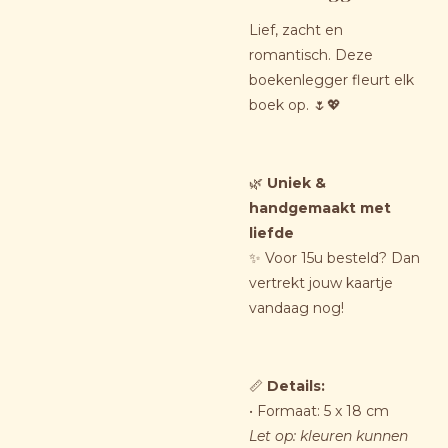
Lief, zacht en
romantisch. Deze
boekenlegger fleurt elk
boek op. 🌷💖
🌿
Uniek &
handgemaakt met
liefde
✨ Voor 15u besteld? Dan
vertrekt jouw kaartje
vandaag nog!
📏
Details
:
• Formaat: 5 x 18 cm
Let op: kleuren kunnen