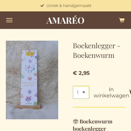
Uniek & handgemaakt
Ga
direct
AMARÉO
naar
de
hoofdinhoud
Boekenlegger -
Boekenwurm
€ 2,95
In
winkelwagen
🤓
Boekenwurm
boekenlegger