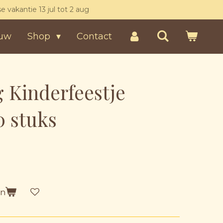
kse vakantie 13 jul tot 2 aug
uw
Shop
Contact
 Kinderfeestje
0 stuks
en