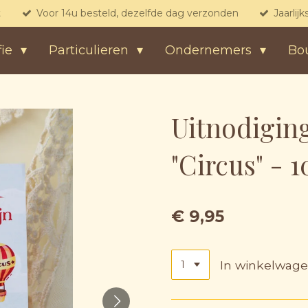
t
Voor 14u besteld, dezelfde dag verzonden
Jaarlij
fie
Particulieren
Ondernemers
Bo
Uitnodiging
"Circus" - 1
€ 9,95
In winkelwag