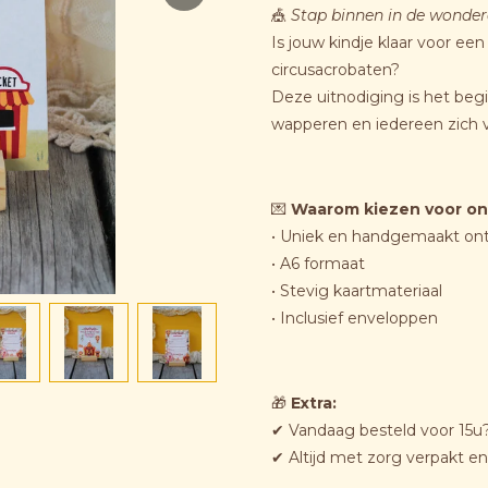
🎪
Stap binnen in de wondere
Is jouw kindje klaar voor een
circusacrobaten?
Deze uitnodiging is het begi
wapperen en iedereen zich 
💌
Waarom kiezen voor on
• Uniek en handgemaakt on
• A6 formaat
• Stevig kaartmateriaal
• Inclusief enveloppen
🎁
Extra:
✔ Vandaag besteld voor 15u?
✔ Altijd met zorg verpakt e