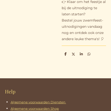
👉 Klaar om het feestje al
bij de uitnodiging te
laten starten?
Bestel jouw zwemfeest-
uitnodigingen vandaag
nog en ontdek ook onze
andere leuke thema's! 🎈
D
D
S
D
e
e
h
e
l
e
a
l
e
l
r
e
n
e
n
Help
Algemene voorwaarden Diensten
Algemene voorwaarden Shop