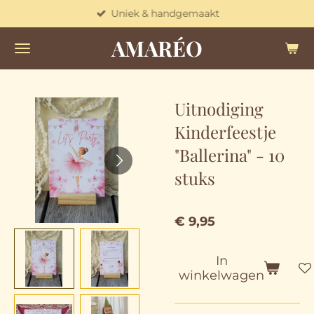
Uniek & handgemaakt
Ga
direct
AMARÉO
naar
de
hoofdinhoud
Uitnodiging
Kinderfeestje
"Ballerina" - 10
stuks
€ 9,95
In
winkelwagen