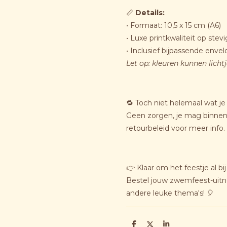
📏
Details:
• Formaat: 10,5 x 15 cm (A6)
• Luxe printkwaliteit op stevi
• Inclusief bijpassende enve
Let op: kleuren kunnen licht
🔁 Toch niet helemaal wat je
Geen zorgen, je mag binnen 
retourbeleid voor meer info.
👉 Klaar om het feestje al bi
Bestel jouw zwemfeest-uit
andere leuke thema's! 🎈
D
D
S