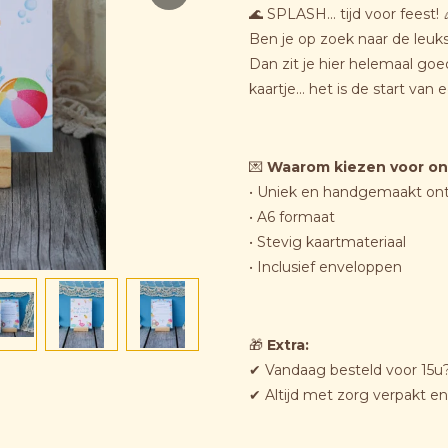
🌊 SPLASH... tijd voor feest! 
Ben je op zoek naar de leuk
Dan zit je hier helemaal go
kaartje… het is de start van
💌
Waarom kiezen voor on
• Uniek en handgemaakt on
• A6 formaat
• Stevig kaartmateriaal
• Inclusief enveloppen
🎁
Extra:
✔ Vandaag besteld voor 15u?
✔ Altijd met zorg verpakt e