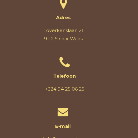
Adres
Loverkenslaan 21
9112 Sinaai-Waas
Telefoon
+324 94 25 06 25
E-mail