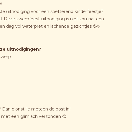
🎉
ste uitnodiging voor een spetterend kinderfeestje?
ed! Deze zwemfeest-uitnodiging is niet zomaar een
 een dag vol waterpret en lachende gezichtjes 💦✨
ze uitnodigingen?
twerp
 Dan plonst 'ie meteen de post in!
n met een glimlach verzonden 😊