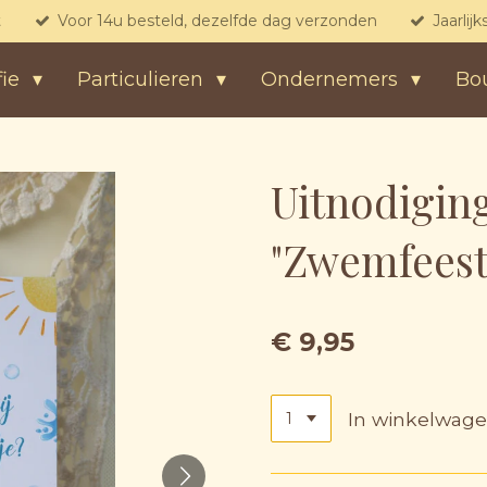
t
Voor 14u besteld, dezelfde dag verzonden
Jaarlij
fie
Particulieren
Ondernemers
Bo
Uitnodiging
"Zwemfeestj
€ 9,95
In winkelwag