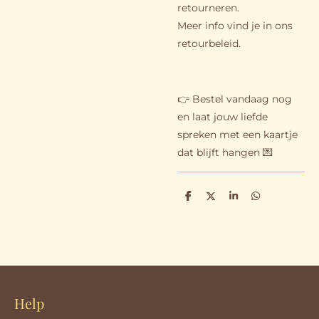
retourneren.
Meer info vind je in ons
retourbeleid.
👉 Bestel vandaag nog
en laat jouw liefde
spreken met een kaartje
dat blijft hangen 💌
D
D
S
D
e
e
h
e
l
e
a
l
e
l
r
e
n
e
n
Help