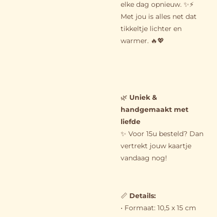
elke dag opnieuw. ✨⚡
Met jou is alles net dat
tikkeltje lichter en
warmer. 🔥💖
🌿
Uniek &
handgemaakt met
liefde
✨ Voor 15u besteld? Dan
vertrekt jouw kaartje
vandaag nog!
📏
Details
:
• Formaat: 10,5 x 15 cm