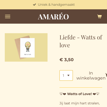
Uniek & handgemaakt
Ga
direct
AMARÉO
naar
de
hoofdinhoud
Liefde - Watts of
love
€ 3,50
In
winkelwagen
💡❤️
Watts of Love!
❤️💡
Jij laat mijn hart stralen,