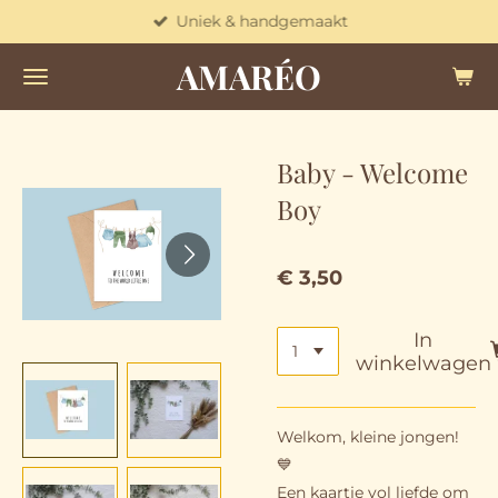
Uniek & handgemaakt
Ga
direct
AMARÉO
naar
de
hoofdinhoud
Baby - Welcome
Boy
€ 3,50
In
winkelwagen
Welkom, kleine jongen!
💙
Een kaartje vol liefde om