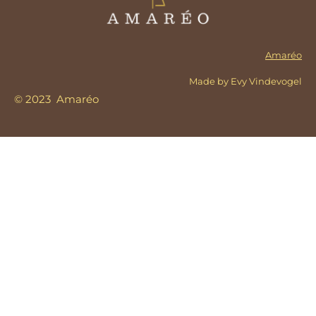
Amaréo
Made by Evy Vindevogel
© 2023 Amaréo