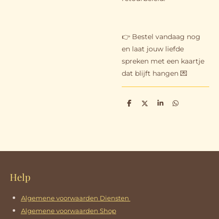
👉 Bestel vandaag nog
en laat jouw liefde
spreken met een kaartje
dat blijft hangen 💌
D
D
S
D
e
e
h
e
l
e
a
l
e
l
r
e
n
e
n
Help
Algemene voorwaarden Diensten
Algemene voorwaarden Shop