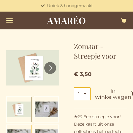
Uniek & handgemaakt
Ga
direct
AMARÉO
naar
de
hoofdinhoud
Zomaar -
Streepje voor
€ 3,50
In
winkelwagen
🌟💌 Een streepje voor!
Deze kaart uit onze
collectie is het perfecte