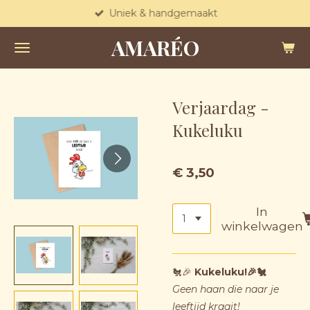
Uniek & handgemaakt
Ga
direct
AMARÉO
naar
de
hoofdinhoud
Verjaardag -
Kukeluku
€ 3,50
In
winkelwagen
🐔🎉
Kukeluku!🎉🐔
Geen haan die naar je
leeftijd kraait!