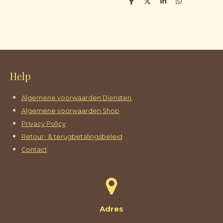
D
D
S
D
e
e
h
e
l
e
a
l
e
l
r
e
n
e
n
Help
Algemene voorwaarden Diensten
Algemene voorwaarden Shop
Privacy Policy
Retour- & terugbetalingsbeleid
Contact
Adres