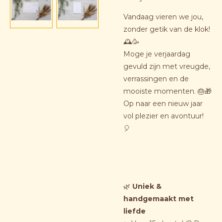
Vandaag vieren we jou,
zonder getik van de klok!
🕰️🥳
Moge je verjaardag
gevuld zijn met vreugde,
verrassingen en de
mooiste momenten. 🎂🎁
Op naar een nieuw jaar
vol plezier en avontuur!
🎈
🌿
Uniek &
handgemaakt met
liefde