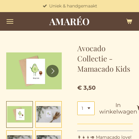
Uniek & handgemaakt
Ga
direct
AMARÉO
naar
de
hoofdinhoud
Avocado
Collectie -
Mamacado Kids
€ 3,50
In
winkelwagen
👩‍👧‍👦🥑 Mamacado love!