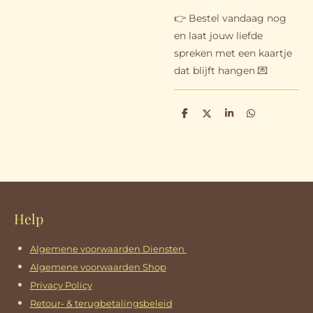
👉 Bestel vandaag nog
en laat jouw liefde
spreken met een kaartje
dat blijft hangen 💌
D
D
S
D
e
e
h
e
l
e
a
l
e
l
r
e
n
e
n
Help
Algemene voorwaarden Diensten
Algemene voorwaarden Shop
Privacy Policy
Retour- & terugbetalingsbeleid