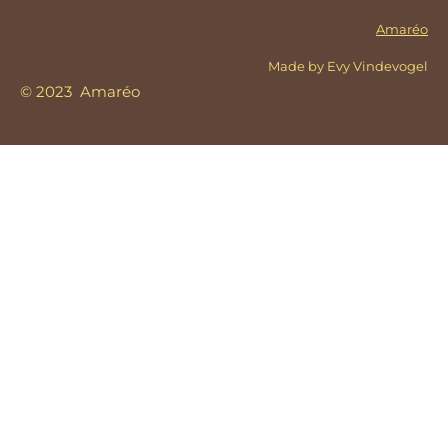
Amaréo
Made by Evy Vindevogel
© 2023 Amaréo