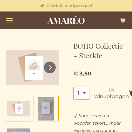
Uniek & handgemaakt
Ga
direct
AMARÉO
naar
de
hoofdinhoud
BOHO Collectie
- Sterkte
€ 3,50
In
winkelwagen
🌙
Soms schieten
woorden tekort… maar
een klein gebaar kan