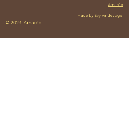
Amaréo
Made by Evy Vindevogel
© 2023 Amaréo