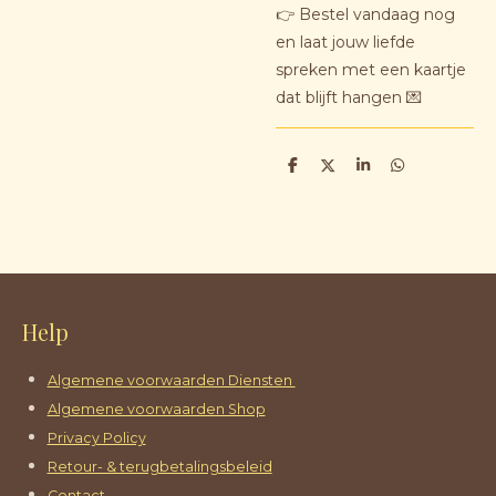
👉 Bestel vandaag nog
en laat jouw liefde
spreken met een kaartje
dat blijft hangen 💌
D
D
S
D
e
e
h
e
l
e
a
l
e
l
r
e
n
e
n
Help
Algemene voorwaarden Diensten
Algemene voorwaarden Shop
Privacy Policy
Retour- & terugbetalingsbeleid
Contact